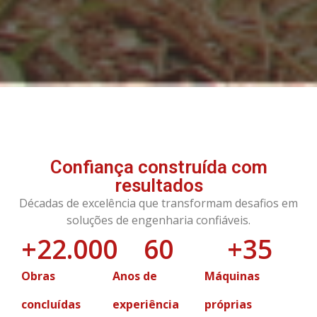
Confiança construída com
resultados
Décadas de excelência que transformam desafios em
soluções de engenharia confiáveis.
+
22.000
60
+
35
Obras
Anos de
Máquinas
concluídas
experiência
próprias